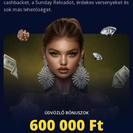
cashbacket, a Sunday Reloadot, érdekes versenyeket és
sok más lehetőséget.
ÜDVÖZLŐ BÓNUSZOK
600 000 Ft